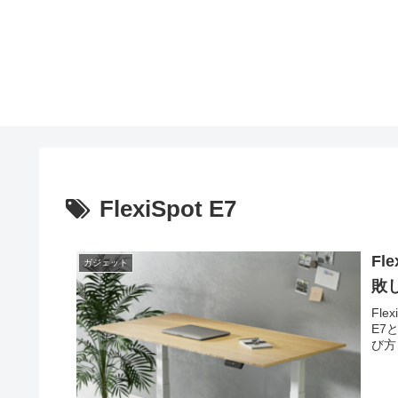
FlexiSpot E7
Fl
ガジェット
敗
Fl
E7
び方