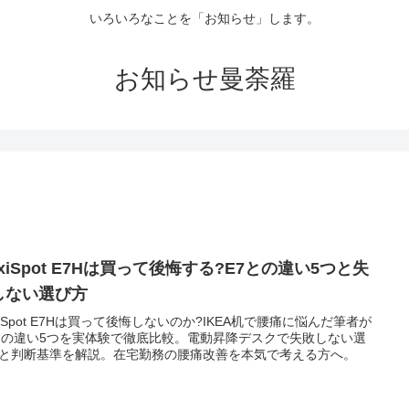
いろいろなことを「お知らせ」します。
お知らせ曼荼羅
exiSpot E7Hは買って後悔する?E7との違い5つと失
しない選び方
exiSpot E7Hは買って後悔しないのか?IKEA机で腰痛に悩んだ筆者が
との違い5つを実体験で徹底比較。電動昇降デスクで失敗しない選
と判断基準を解説。在宅勤務の腰痛改善を本気で考える方へ。